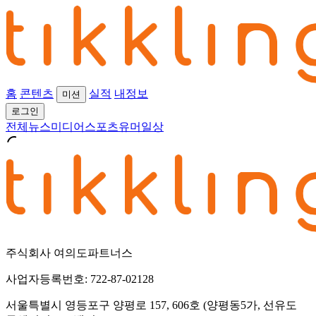
홈
콘텐츠
실적
내정보
미션
로그인
전체
뉴스
미디어
스포츠
유머
일상
주식회사 여의도파트너스
사업자등록번호: 722-87-02128
서울특별시 영등포구 양평로 157, 606호 (양평동5가, 선유도